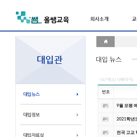
187개(3/19페이지)
번호
대입뉴스
9월 모평 
대입정보
2021학
전국 고교 
대입자료실