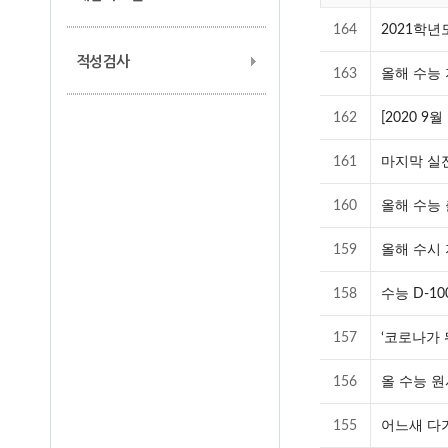
164
2021학
적성검사
163
올해 수능 
162
[2020 
161
마지막 실전
160
올해 수능
159
올해 수시 
158
수능 D-1
157
‘코로나가 
156
올 수능 원
155
어느새 다가