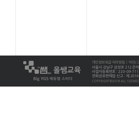
개인정보취급 처리방침
| 약관/
서울시 강남구 삼성로 212 은마상가 
사업자등록번호 : 220-09-711
전화권유판매업 신고 : 제 2016-
COPYRIGHT©2018 ALL SSEMED