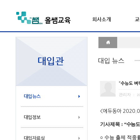
“수능도 벼
관리자
|
20
대입뉴스
<에듀동아 2020.
대입정보
기사제목 :
“수능도
○
수능 출제 적중
대입자료실