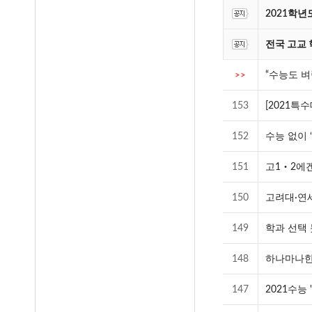
2021학
전국 고교 
“수능도 벼
>>
153
[2021특
152
수능 없이 
151
고1‧2에
150
고려대·연세
149
학과 선택 
148
하나마나한 
147
2021수능