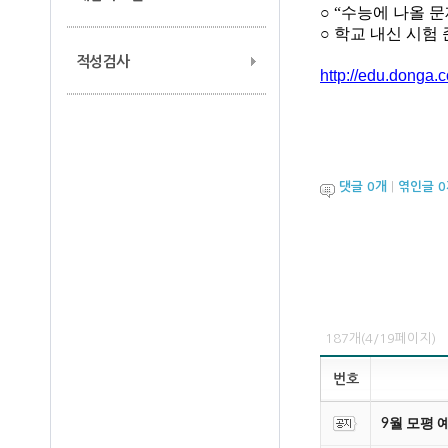
○
“
수능에 나올 문
○
학교 내신 시험
적성검사
http://edu.dong
댓글
0
개
|
엮인글
0
187개(4/19페이지)
번호
9월 모평 