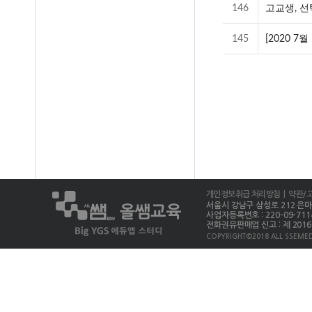
146
고교생, 선
145
[2020 
개인정보취급 처리방침
| 약관/
서울시 강남구 삼성로 212 은마상가 
사업자등록번호 : 220-09-711
전화권유판매업 신고 : 제 2016-
COPYRIGHT©2018 ALL SSEMED