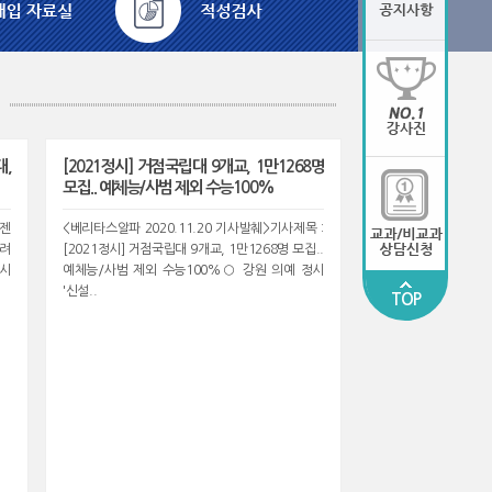
대,
[2021정시] 거점국립대 9개교, 1만1268명
모집.. 예체능/사범 제외 수능100%
이젠
<베리타스알파 2020.11.20 기사발췌>기사제목 :
가려
[2021정시] 거점국립대 9개교, 1만1268명 모집..
정시
예체능/사범 제외 수능100%○ 강원 의예 정시
'신설..
TOP