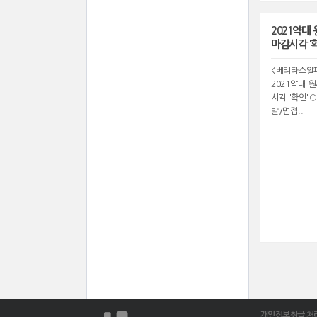
2021약대
마감시각 '
<베리타스알파 
2021약대 
시각 '확인'○
발/면접..
개인정보취급 처