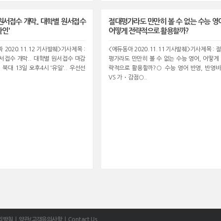
 원서접수 개막.. 대학별 원서접수
절대평가라도 만만히 볼 수 없는 수능 영
확인'
어떻게 전략적으로 활용할까?
2020.11.12 기사발췌>기사제목 :
<에듀동아 2020.11.11 기사발췌>기사제목 : 
원서접수 개막.. 대학별 원서접수 마감
평가라도 만만히 볼 수 없는 수능 영어, 어떻게
 북대 13일 오후4시 '유일'.. 우선선
략적으로 활용할까?○ 수능 영어 반영, 반영
VS 가・감점○..
리방침
| 약관/고객유의사항
| Contact Us