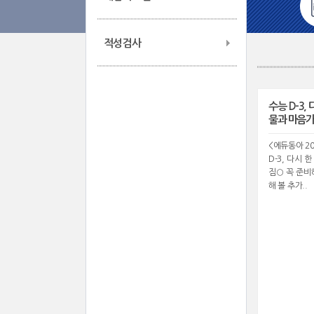
적성검사
수능 D-3,
물과 마음
<에듀동아 20
D-3, 다시
짐○ 꼭 준비
해 볼 추가..