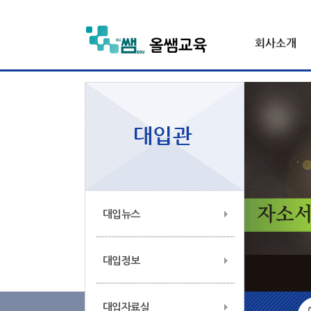
대입뉴스
대입정보
대입자료실