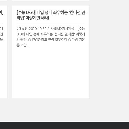
어,
[수능 D-30] 대입 성패 좌우하는 '컨디션 관
리법' 이렇게만 해라!
절대
<에듀진 2020.10.30 기사발췌>기사제목 : [수능
 전
D-30] 대입 성패 좌우하는 '컨디션 관리법' 이렇게
비율
만 해라!○ 건강관리도 전략 일부이다 ○ 가장 기본
은 오답..