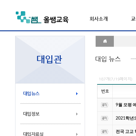
187개(7/19페이지)
번호
대입뉴스
9월 모평 
대입정보
2021학
전국 고교 
대입자료실