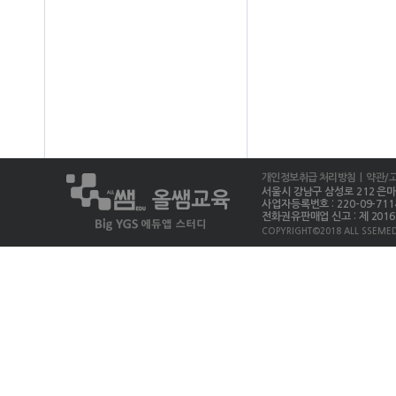
개인정보취급 처리방침
| 약관/
서울시 강남구 삼성로 212 은마상가 
사업자등록번호 : 220-09-711
전화권유판매업 신고 : 제 2016-
COPYRIGHT©2018 ALL SSEMED