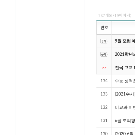
187개(6/19페이지)
번호
9월 모평 
2021학
전국 고교 
>>
134
수능 성적은
133
[2021수
132
비교과 미반
131
6월 모의
130
[2020 