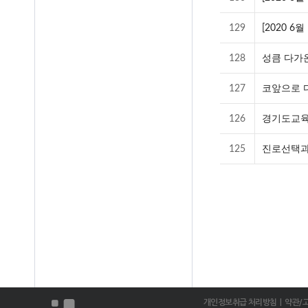
129
[2020 6
128
성큼 다가온
127
코앞으로 다
126
경기도교육
125
진로선택과
개인정보취급 처리방침
| 약관/