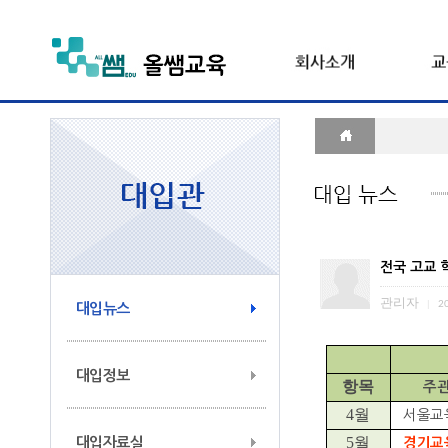
전국 고교 
관리자
|
20
대입뉴스
대입정보
항목
주
4
월
서울교
5
월
대입자료실
경기교