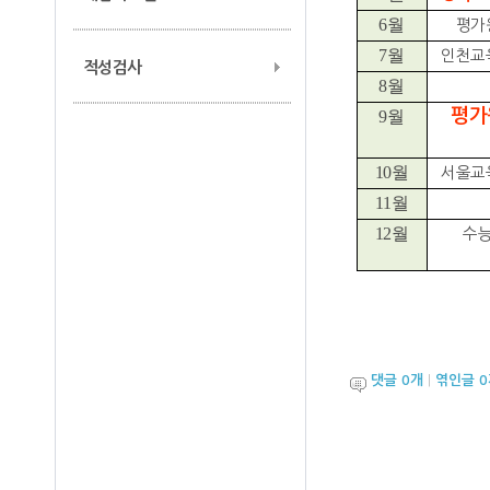
6
월
평가
7
월
인천교
적성검사
8
월
평가
9
월
10
월
서울교
11
월
12
월
수
댓글
0
개
|
엮인글
0