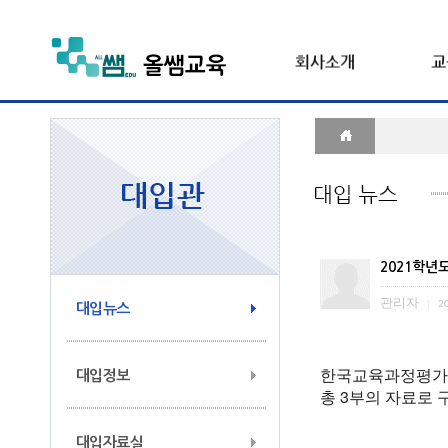
2021학년
관리자
|
20
대입뉴스
한국교육과정평가
대입정보
총 3부의 자료로
대입자료실