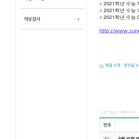
2021학년 수능
○
2021학년 수능
○
2021학년 수능
○
적성검사
http://www.sun
댓글
0
개
|
엮인글
0
187개(9/19페이지)
번호