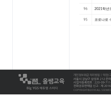
96
2021학년
95
코로나로 수
개인정보취급 처리방침
| 약관/
서울시 강남구 삼성로 212 은마상가 
사업자등록번호 : 220-09-711
전화권유판매업 신고 : 제 2016-
COPYRIGHT©2018 ALL SSEMED