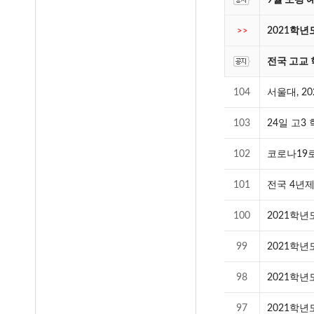
9월 모평 
2021학
>>
전국 고교 
104
서울대, 2
103
24일 고3
102
코로나19로
101
전국 4년
100
2021학
99
2021학
98
2021학년
97
2021학년